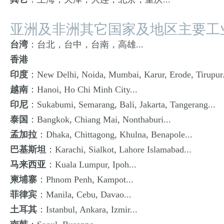
亚洲及非洲其它国家及地区主要工
台湾
：台北，台中，台南，高雄...
香港
印度
：New Delhi, Noida, Mumbai, Karur, Erode, Tirupur.
越南
：Hanoi, Ho Chi Minh City...
印尼
：Sukabumi, Semarang, Bali, Jakarta, Tangerang...
泰国
：Bangkok, Chiang Mai, Nonthaburi...
孟加拉
：Dhaka, Chittagong, Khulna, Benapole...
巴基斯坦
：Karachi, Sialkot, Lahore Islamabad...
马来西亚
：Kuala Lumpur, Ipoh...
柬埔寨
：Phnom Penh, Kampot...
菲律宾
：Manila, Cebu, Davao...
土耳其
：Istanbul, Ankara, Izmir...