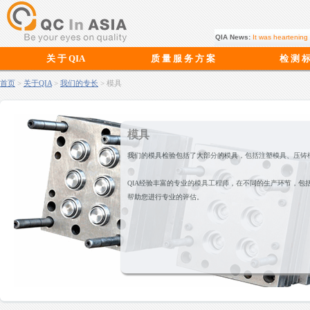
QIA News:
It was heartening 
关 于 QIA
质 量 服 务 方 案
检 测 
首页
>
关于QIA
>
我们的专长
> 模具
模具
我们的模具检验包括了大部分的模具，包括注塑模具、压铸
QIA经验丰富的专业的模具工程师，在不同的生产环节，包
帮助您进行专业的评估。