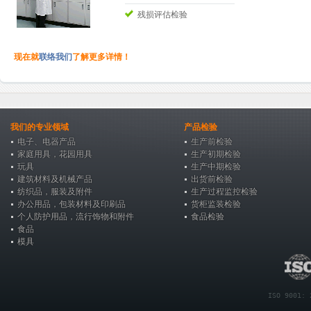
残损评估检验
现在就
联络我们
了解更多详情！
我们的专业领域
产品检验
电子、电器产品
生产前检验
家庭用具，花园用具
生产初期检验
玩具
生产中期检验
建筑材料及机械产品
出货前检验
纺织品，服装及附件
生产过程监控检验
办公用品，包装材料及印刷品
货柜监装检验
个人防护用品，流行饰物和附件
食品检验
食品
模具
ISO 9001: 