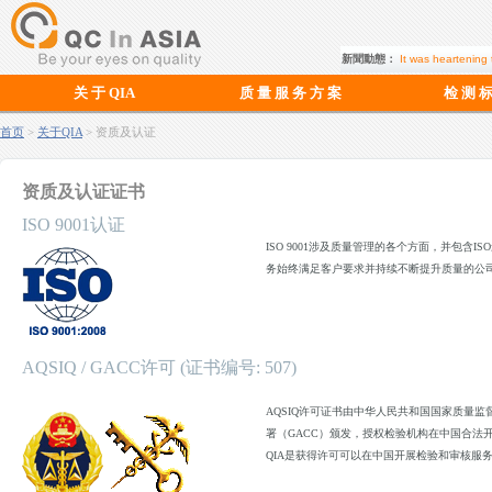
新聞動態：
It was heartening t
关 于 QIA
质 量 服 务 方 案
检 测 
首页
>
关于QIA
> 资质及认证
资质及认证证书
ISO 9001认证
ISO 9001涉及质量管理的各个方面，并包含
务始终满足客户要求并持续不断提升质量的公
AQSIQ / GACC许可 (证书编号: 507)
AQSIQ许可证书由中华人民共和国国家质量监
署（GACC）颁发，授权检验机构在中国合法
QIA是获得许可可以在中国开展检验和审核服