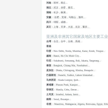
河南
：郑州，商丘...
湖北
：武汉，赤壁，黄石...
湖南
：长沙，株洲...
安徽
:：合肥，芜湖，马鞍山，滁州...
四川
：绵阳，成都...
其它
：上海，天津，大连，北京，重庆...
亚洲及非洲其它国家及地区主要工业
台湾
：台北，台中，台南，高雄...
香港
印度
：New Delhi, Noida, Mumbai, Karur, Erode, Tirupur...
越南
：Hanoi, Ho Chi Minh City...
印尼
：Sukabumi, Semarang, Bali, Jakarta, Tangerang...
泰国
：Bangkok, Chiang Mai, Nonthaburi...
孟加拉
：Dhaka, Chittagong, Khulna, Benapole...
巴基斯坦
：Karachi, Sialkot, Lahore Islamabad...
马来西亚
：Kuala Lumpur, Ipoh...
柬埔寨
：Phnom Penh, Kampot...
菲律宾
：Manila, Cebu, Davao...
土耳其
：Istanbul, Ankara, Izmir...
南韩
：Seoul, Busanpo...
非洲
:：Mauritius, Madagascar, Algeria, Botswana, Egypt, Ethio