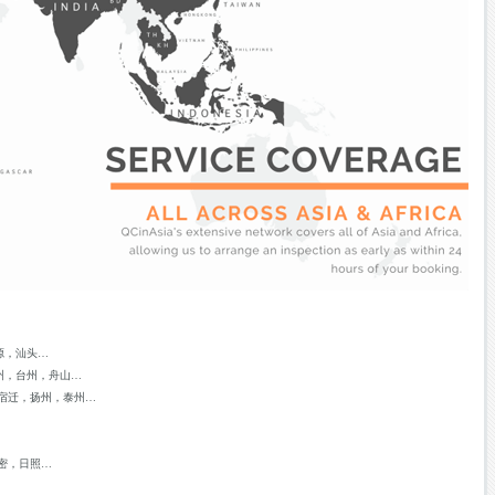
源，汕头…
州，台州，舟山…
宿迁，扬州，泰州…
密，日照…