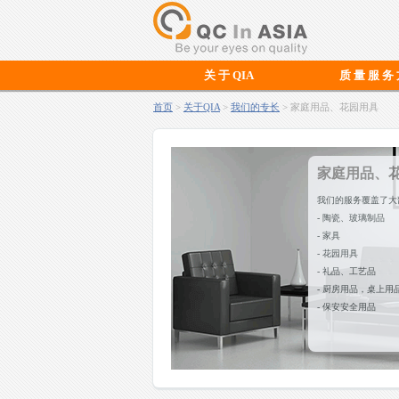
关 于 QIA
质 量 服 务
首页
>
关于QIA
>
我们的专长
> 家庭用品、花园用具
家庭用品、
我们的服务覆盖了大
- 陶瓷、玻璃制品
- 家具
- 花园用具
- 礼品、工艺品
- 厨房用品，桌上用
- 保安安全用品