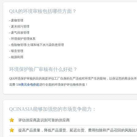
QIA的环境审核包括哪些方面？
- 废物管理
- 废水排污管理
- 废气排放管理
- 环境保护管理体系
- 危险物管理/土壤和地下水污染防患管理
- 噪音管理
- 能源利用
环境保护验厂审核有什么好处？
QIA环境保护审核的目的就是评估工厂自身的生产活动对环境产生的影响，以保证您的商业伙
花费
538美元全包价起
进行全面的环境保护评估物有所值！
QCINASIA能够加强您的市场竞争能力：
评估供应商及识别可靠的供应商
提高产品质量，降低产品退货、延迟出货、费用扣除和产品召回的风险比