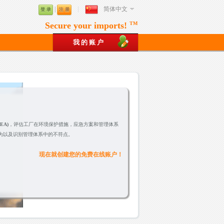
|
简体中文
登 录
注 册
Secure your imports!
TM
我 的 账 户
EA)
，评估工厂在环境保护措施，应急方案和管理体系
为以及识别管理体系中的不符点。
现在就创建您的免费在线账户！