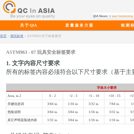
QIA News:
It was heartening 
关 于 QIA
质 量 服 务 方 案
检 测 
首页
>
测试标准
> ASTM963关于标签要求
ASTM963 - 07 玩具安全标签要求
1. 文字内容尺寸要求
所有的标签内容必须符合以下尺寸要求（基于主
字体大小要求
Area, in.2
0 - 2
+2 - 5
+5 – 10
+10 - 15
+15
关键信息词
3/64 in.
1/16 in.
3/32 in.
7/64 in.
1/
危险说明
3/64 in.
3/64 in.
1/16 in.
3/32 in.
3/
其它声明及陈述内容
1/32 in.
3/64 in.
1/16 in.
1/16 in.
5/